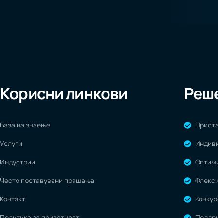
Корисни линкови
Реше
База на знаење
Приста
Услуги
Индиви
Индустрии
Оптими
Често поставувани прашања
Флекс
Контакт
Конкур
Политика за приватност
Поддрш