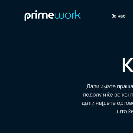
За нас
К
Дали имате праша
подолу и ќе ве кон
да ги најдете одго
што ќ