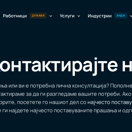
Работници
Услуги
Индустрии
ДРЖАВИ
ВИДИ
Вработени од Азија
Еднократен регрут
Работници од А
Градежништв
ИНФО
онтактирајте 
Фабрика и пр
Вработени од Филипините
Вработени од К
Заварување
Вработени од Индија
Вработени од У
ња или ви е потребна лична консултација? Пополн
тактираме за да ги разгледаме вашите потреби. Ак
Транспорт и л
Работници од Непал
Работници од Е
ворите, посетете го нашиот дел со
најчесто постав
е ги најдете најчесто поставуваните прашања и одг
Гастрономија
Работници од Бангладеш
Работници од М
Преработка н
Работници од Виетнам