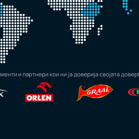
лиенти и партнери кои ни ја доверија својата довер