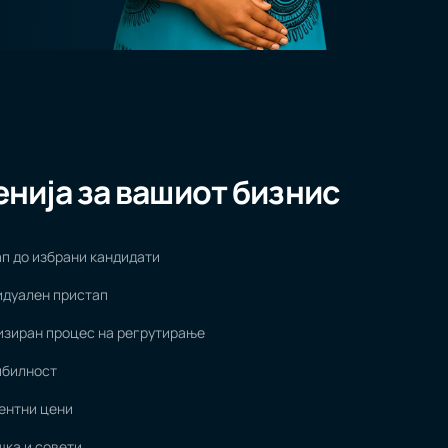
нија за вашиот бизнис
п до избрани кандидати
дуален пристап
зиран процес на регрутирање
ибилност
ентни цени
ка и совети