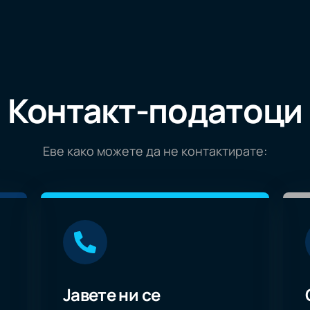
Земјоделство
Вработени од Индонезија
ИТ и телеком
Вработени од Шри Ланка
Контакт-податоци
Еве како можете да не контактирате:
Јавете ни се