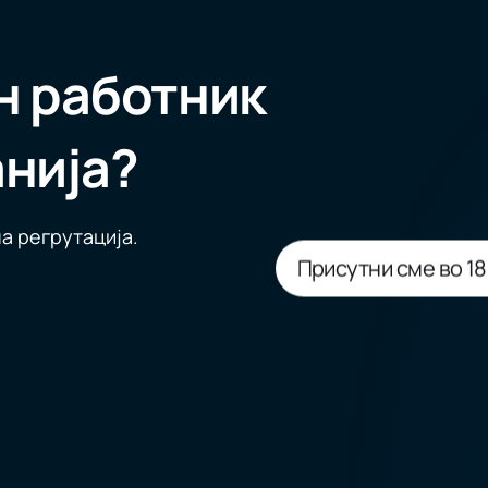
н работник
анија?
а регрутација.
Присутни сме во 18