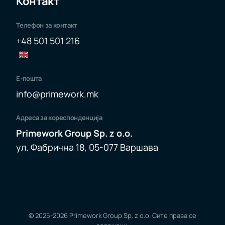
Контакт
Телефон за контакт
+48 501 501 216
Е-пошта
info@primework.mk
Адреса за кореспонденција
Primework Group Sp. z o.o.
ул. Фабрична 18, 05-077 Варшава
© 2025-2026
Primework Group Sp. z o.o.
Сите права се
форма