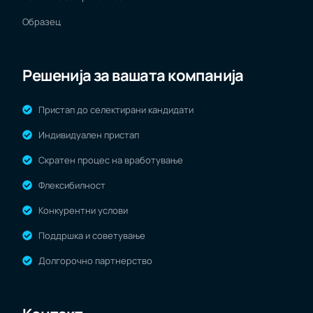
Образец
Решенија за вашата компанија
Пристап до селектирани кандидати
Индивидуален пристап
Скратен процес на вработување
Флексибилност
Конкурентни услови
Поддршка и советување
Долгорочно партнерство