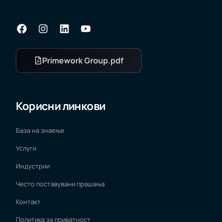
Primework Group.pdf
Корисни линкови
База на знаење
Услуги
Индустрии
Често поставувани прашања
Контакт
Политика за приватност