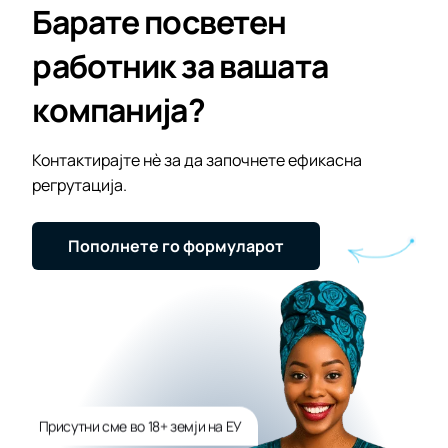
Барате посветен
работник за вашата
компанија?
Контактирајте нè за да започнете ефикасна
регрутација.
Пополнете го формуларот
Присутни сме во 18+ земји на ЕУ