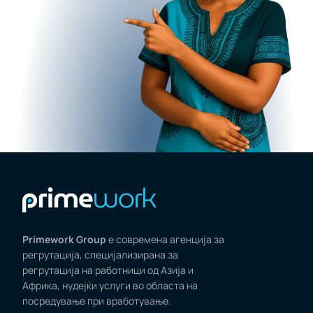
Primework Group
е современа агенција за
регрутација, специјализирана за
регрутација на работници од Азија и
Африка, нудејќи услуги во областа на
посредување при вработување.