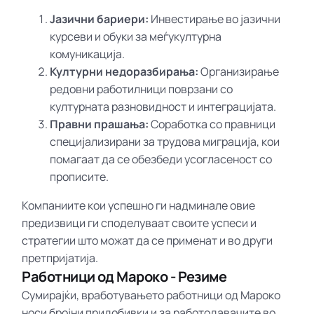
Јазични бариери:
Инвестирање во јазични
курсеви и обуки за меѓукултурна
комуникација.
Културни недоразбирања:
Организирање
редовни работилници поврзани со
културната разновидност и интеграцијата.
Правни прашања:
Соработка со правници
специјализирани за трудова миграција, кои
помагаат да се обезбеди усогласеност со
прописите.
Компаниите кои успешно ги надминале овие
предизвици ги споделуваат своите успеси и
стратегии што можат да се применат и во други
претпријатија.
Работници од Мароко - Резиме
Сумирајќи, вработувањето работници од Мароко
носи бројни придобивки и за работодавачите во