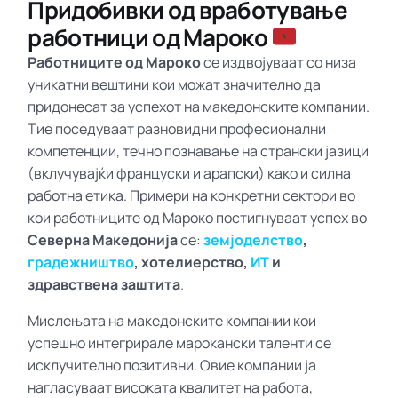
Придобивки од вработување
работници од Мароко
Работниците од Мароко
се издвојуваат со низа
уникатни вештини кои можат значително да
придонесат за успехот на македонските компании.
Тие поседуваат разновидни професионални
компетенции, течно познавање на странски јазици
(вклучувајќи француски и арапски) како и силна
работна етика. Примери на конкретни сектори во
кои работниците од Мароко постигнуваат успех во
Северна Македонија
се:
земјоделство
,
градежништво
, хотелиерство,
ИТ
и
здравствена заштита
.
Мислењата на македонските компании кои
успешно интегрирале марокански таленти се
исклучително позитивни. Овие компании ја
нагласуваат високата квалитет на работа,