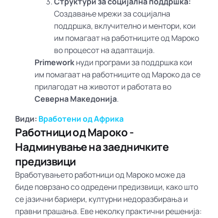
Структури за социјална поддршка:
Создавање мрежи за социјална
поддршка, вклучително и ментори, кои
им помагаат на работниците од Мароко
во процесот на адаптација.
Primework
нуди програми за поддршка кои
им помагаат на работниците од Мароко да се
прилагодат на животот и работата во
Северна Македонија
.
Види:
Вработени од Африка
Работници од Мароко -
Надминување на заедничките
предизвици
Вработувањето работници од Мароко може да
биде поврзано со одредени предизвици, како што
се јазични бариери, културни недоразбирања и
правни прашања. Еве неколку практични решенија: