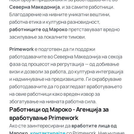
Северна Македонија
, и за самите работници.
Благодарение на нивните уникатни вештини,
работна етика и културна разновидност,
работниците од Мароко
претставуваат вредно
засилување за локалните тимови.
Primework
е подготвен да ги поддржи
работодавачите во Северна Македонија на секоја
фаза од процесот на регрутација — од добивање
визи и дозволи за работа, до културна интеграција
и надминување на предизвиците. Ги охрабруваме
работодавачите да го разгледаат вработувањето
на овие работници како вреден извор за
збогатување на нивната работна сила.
Работници од Мароко - Агенција за
вработување Primework
Ако сте заинтересирани да
вработите лица од
Мароко,
контактирајте
со Primework. Ние нудиме