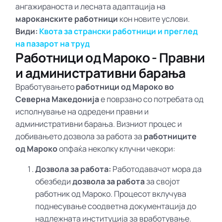
ангажираноста и лесната адаптација на
мароканските работници
кон новите услови.
Види:
Квота за странски работници и преглед
на пазарот на труд
Работници од Мароко - Правни
и административни барања
Вработувањето
работници од Мароко во
Северна Македонија
е поврзано со потребата од
исполнување на одредени правни и
административни барања. Визниот процес и
добивањето дозвола за работа за
работниците
од Мароко
опфаќа неколку клучни чекори:
Дозвола за работа:
Работодавачот мора да
обезбеди
дозвола за работа
за својот
работник од Мароко. Процесот вклучува
поднесување соодветна документација до
надлежната институција за вработување.