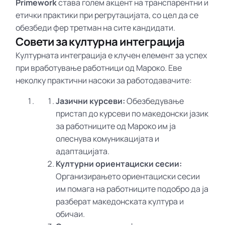
Primework
става голем акцент на транспарентни и
етички практики при регрутацијата, со цел да се
обезбеди фер третман на сите кандидати.
Совети за културна интеграција
Културната интеграција е клучен елемент за успех
при вработување работници од Мароко. Еве
неколку практични насоки за работодавачите:
Јазични курсеви:
Обезбедување
пристап до курсеви по македонски јазик
за работниците од Мароко им ја
олеснува комуникацијата и
адаптацијата.
Културни ориентациски сесии:
Организирањето ориентациски сесии
им помага на работниците подобро да ја
разберат македонската култура и
обичаи.