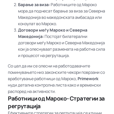
Барање за виза:
Работниците од Мароко
мора да поднесат барање за виза за Северна
Македонија во македонската амбасада или
конзулат во Мароко.
Договори меѓу Мароко и Северна
Македонија:
Постојат билатерални
договори меѓу Мароко и Северна Македонија
кои ја олеснуваат размената на работна сила
и процесот на регрутација.
Со цел да им се олесни на работодавачите
поминувањето низ законските чекори поврзани со
вработување работници од Мароко,
Primework
нуди детална контролна листа како и временски
распоред на активности.
Работници од Мароко- Стратегии за
регрутација
Ефективните стратегии за регрутација се клучни