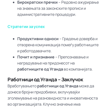
Бирократски пречки
– Редовно ажурирање
на знаењата за законските прописи и
административните процедури.
Стратегии за успех
Продуктивни односи
– Градење доверба и
отворена комуникација помеѓу работниците
и работодавачите.
Почит и признание
– Препознавање и
наградување на придонесот на
работниците од Уганда
во компанијата.
Работници од Уганда – Заклучок
Вработувањето
работници од Уганда
може да
донесе бројни придобивки, вклучувајќи
зголемување на разновидноста и иновативноста
во организацијата. Клучно значење има