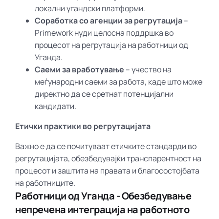
локални угандски платформи.
Соработка со агенции за регрутација
–
Primework нуди целосна поддршка во
процесот на регрутација на работници од
Уганда.
Саеми за вработување
– учество на
меѓународни саеми за работа, каде што може
директно да се сретнат потенцијални
кандидати.
Етички практики во регрутацијата
Важно е да се почитуваат етичките стандарди во
регрутацијата, обезбедувајќи транспарентност на
процесот и заштита на правата и благосостојбата
на работниците.
Работници од Уганда - Обезбедување
непречена интеграција на работното