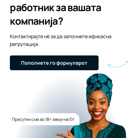
работник за вашата
компанија?
Контактирајте нè за да започнете ефикасна
регрутација.
Пополнете го формуларот
Присутни сме во 18+ земји на ЕУ