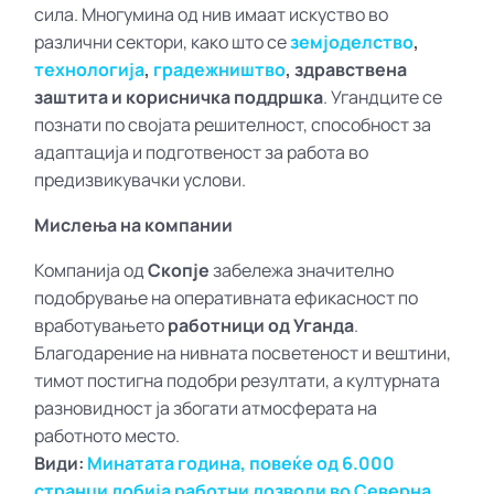
сила. Многумина од нив имаат искуство во
различни сектори, како што се
земјоделство
,
технологија
,
градежништво
, здравствена
заштита и корисничка поддршка
. Угандците се
познати по својата решителност, способност за
адаптација и подготвеност за работа во
предизвикувачки услови.
Мислења на компании
Компанија од
Скопје
забележа значително
подобрување на оперативната ефикасност по
вработувањето
работници од Уганда
.
Благодарение на нивната посветеност и вештини,
тимот постигна подобри резултати, а културната
разновидност ја збогати атмосферата на
работното место.
Види:
Минатата година, повеќе од 6.000
странци добија работни дозволи во Северна