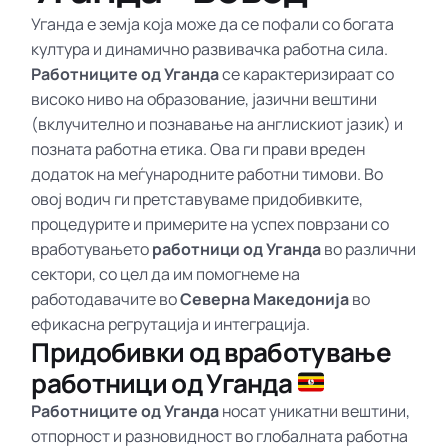
Уганда е земја која може да се пофали со богата
култура и динамично развивачка работна сила.
Работниците од Уганда
се карактеризираат со
високо ниво на образование, јазични вештини
(вклучително и познавање на англискиот јазик) и
позната работна етика. Ова ги прави вреден
додаток на меѓународните работни тимови. Во
овој водич ги претставуваме придобивките,
процедурите и примерите на успех поврзани со
вработувањето
работници од Уганда
во различни
сектори, со цел да им помогнеме на
работодавачите во
Северна Македонија
во
ефикасна регрутација и интеграција.
Придобивки од вработување
работници од Уганда
Работниците од Уганда
носат уникатни вештини,
отпорност и разновидност во глобалната работна