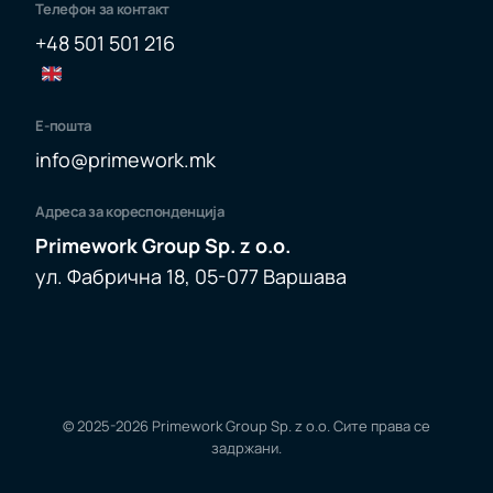
Телефон за контакт
+48 501 501 216
Е-пошта
info@primework.mk
Адреса за кореспонденција
Primework Group Sp. z o.o.
ул. Фабрична 18, 05-077 Варшава
© 2025-2026
Primework Group Sp. z o.o.
Сите права се
форма
задржани.