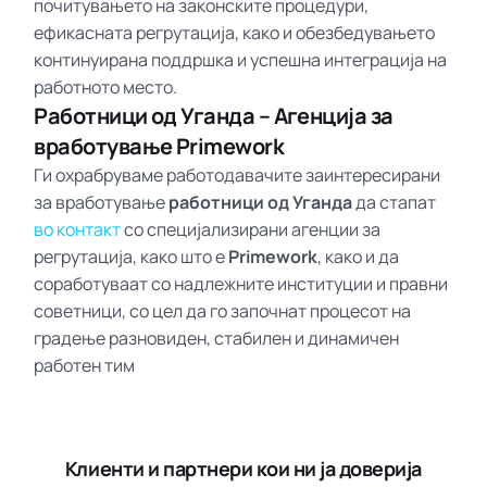
почитувањето на законските процедури,
ефикасната регрутација, како и обезбедувањето
континуирана поддршка и успешна интеграција на
работното место.
Работници од Уганда – Агенција за
вработување Primework
Ги охрабруваме работодавачите заинтересирани
за вработување
работници од Уганда
да стапат
во контакт
со специјализирани агенции за
регрутација, како што е
Primework
, како и да
соработуваат со надлежните институции и правни
советници, со цел да го започнат процесот на
градење разновиден, стабилен и динамичен
работен тим
Клиенти и партнери кои ни ја доверија