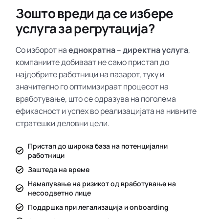
Зошто вреди да се избере
услуга за регрутација?
Со изборот на
еднократна – директна услуга
,
компаниите добиваат не само пристап до
најдобрите работници на пазарот, туку и
значително го оптимизираат процесот на
вработување, што се одразува на поголема
ефикасност и успех во реализацијата на нивните
стратешки деловни цели.
Пристап до широка база на потенцијални
работници
Заштеда на време
Намалување на ризикот од вработување на
несоодветно лице
Поддршка при легализација и onboarding