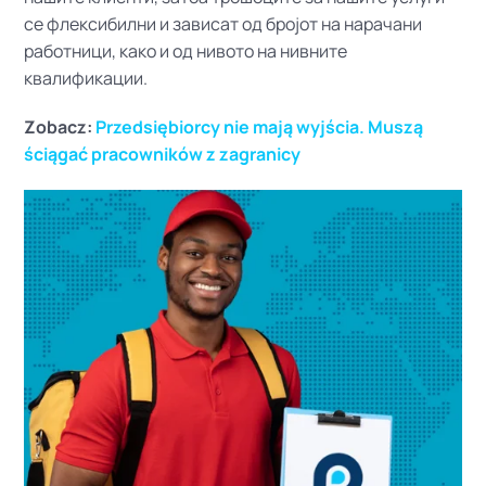
се флексибилни и зависат од бројот на нарачани
работници, како и од нивото на нивните
квалификации.
Zobacz:
Przedsiębiorcy nie mają wyjścia. Muszą
ściągać pracowników z zagranicy