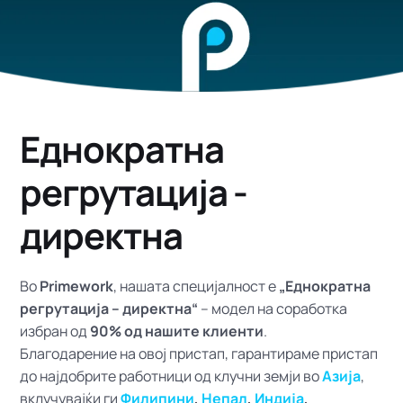
Еднократна
регрутација -
директна
Во
Primework
, нашата специјалност е
„Еднократна
регрутација – директна“
– модел на соработка
избран од
90% од нашите клиенти
.
Благодарение на овој пристап, гарантираме пристап
до најдобрите работници од клучни земји во
Азија
,
вклучувајќи ги
Филипини
,
Непал
,
Индија
,