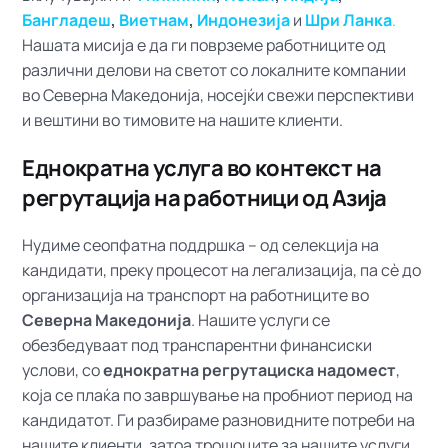
Бангладеш
,
Виетнам
,
Индонезија
и
Шри Ланка
.
Нашата мисија е да ги поврземе работниците од
различни делови на светот со локалните компании
во Северна Македонија, носејќи свежи перспективи
и вештини во тимовите на нашите клиенти.
Еднократна услуга во контекст на
регрутација на работници од Азија
Нудиме сеопфатна поддршка – од селекција на
кандидати, преку процесот на легализација, па сè до
организација на транспорт на работниците во
Северна Македонија
. Нашите услуги се
обезбедуваат под транспарентни финансиски
услови, со
еднократна регрутациска надомест
,
која се плаќа по завршување на пробниот период на
кандидатот. Ги разбираме разновидните потреби на
нашите клиенти, затоа трошоците за нашите услуги