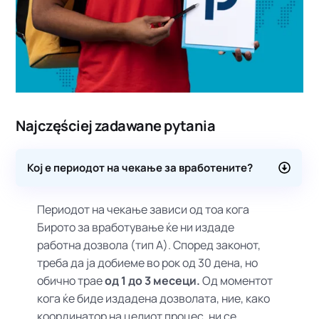
Najczęściej zadawane pytania
Кој е периодот на чекање за вработените?
Периодот на чекање зависи од тоа кога
Бирото за вработување ќе ни издаде
работна дозвола (тип А). Според законот,
треба да ја добиеме во рок од 30 дена, но
обично трае
од 1 до 3 месеци.
Од моментот
кога ќе биде издадена дозволата, ние, како
координатор на целиот процес, ни се