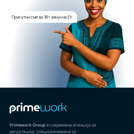
Присутни сме во 18+ земји на ЕУ
Primework Group
е современа агенција за
регрутација, специјализирана за