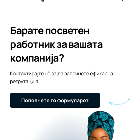
Барате посветен
работник за вашата
компанија?
Контактирајте нè за да започнете ефикасна
регрутација.
Пополнете го формуларот