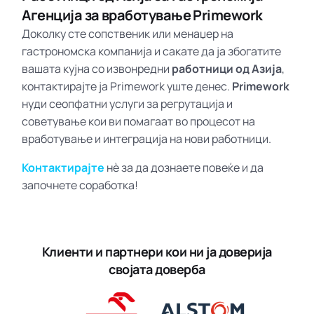
Агенција за вработување Primework
Доколку сте сопственик или менаџер на
гастрономска компанија и сакате да ја збогатите
вашата кујна со извонредни
работници од Азија
,
контактирајте ја Primework уште денес.
Primework
нуди сеопфатни услуги за регрутација и
советување кои ви помагаат во процесот на
вработување и интеграција на нови работници.
Контактирајте
нè за да дознаете повеќе и да
започнете соработка!
Клиенти и партнери кои ни ја доверија
својата доверба