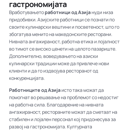
гастрономијата
Вработувањето
работници од Азија
нуди низа
придобивки. Азијските работници се познати по
своите кулинарски вештини и посветеност, што го
збогатува менито на македонските ресторани.
Нивната ангажираност, работна етика и лојалност
во тимот се високо ценети на целото пазариште.
Дополнително, воведувањето на азиски
кулинарски традиции може да привлече нови
клиенти и да го издвојува ресторанот од
конкуренцијата.
Работниците од Азија
исто така можат да
помогнат во решавање на проблемот со недостиг
на работна сила. Благодарение на нивната
ангажираност, рестораните можат да сметаат на
стабилен и лојален персонал кој придонесува за
развој на гастрономијата. Културната