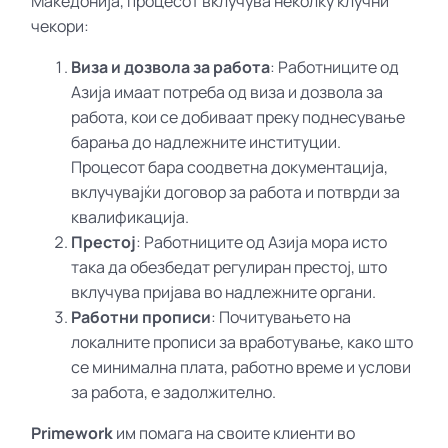
Македонија, процесот вклучува неколку клучни
чекори:
Виза и дозвола за работа
: Работниците од
Азија имаат потреба од виза и дозвола за
работа, кои се добиваат преку поднесување
барања до надлежните институции.
Процесот бара соодветна документација,
вклучувајќи договор за работа и потврди за
квалификација.
Престој
: Работниците од Азија мора исто
така да обезбедат регулиран престој, што
вклучува пријава во надлежните органи.
Работни прописи
: Почитувањето на
локалните прописи за вработување, како што
се минимална плата, работно време и услови
за работа, е задолжително.
Primework
им помага на своите клиенти во