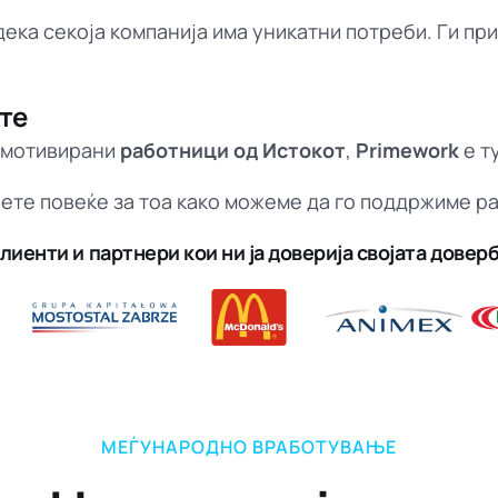
ека секоја компанија има уникатни потреби. Ги пр
те
и мотивирани
работници од Истокот
,
Primework
е т
наете повеќе за тоа како можеме да го поддржиме ра
лиенти и партнери кои ни ја доверија својата довер
МЕЃУНАРОДНО ВРАБОТУВАЊЕ