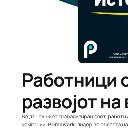
Работници о
развојот на
Во денешниот глобализиран свет,
работн
компании.
Primework
, лидер во областа н