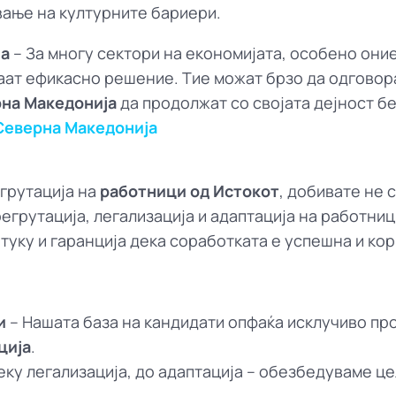
вање на културните бариери.
ла
– За многу сектори на економијата, особено оние
аат ефикасно решение. Тие можат брзо да одговора
на Македонија
да продолжат со својата дејност б
Северна Македонија
егрутација на
работници од Истокот
, добивате не 
егрутација, легализација и адаптација на работниц
уку и гаранција дека соработката е успешна и кор
и
– Нашата база на кандидати опфаќа исклучиво п
ција
.
еку легализација, до адаптација – обезбедуваме ц