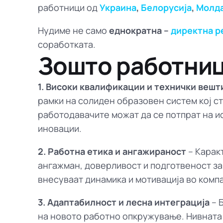
работници од
Украина
,
Белорусија
,
Молда
Нудиме не само
еднократна –
директна р
соработката.
Зошто работниц
1. Високи квалификации и технички вешт
рамки на солиден образовен систем кој ст
работодавачите можат да се потпрат на и
иновации.
2. Работна етика и ангажираност
– Карак
ангажман, доверливост и подготвеност за
внесуваат динамика и мотивација во комп
3. Адаптабилност и лесна интеграција
– 
на новото работно опкружување. Нивната 