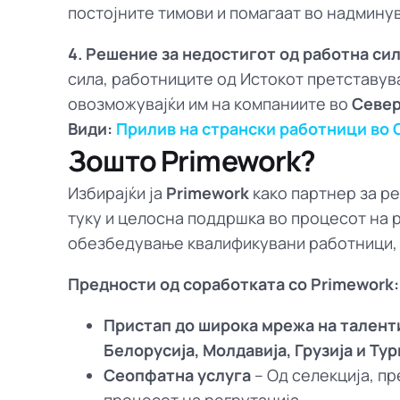
постојните тимови и помагаат во надмину
4. Решение за недостигот од работна си
сила, работниците од Истокот претставув
овозможувајќи им на компаниите во
Север
Види:
Прилив на странски работници во 
Зошто Primework?
Избирајќи ја
Primework
како партнер за р
туку и целосна поддршка во процесот на р
обезбедување квалификувани работници, т
Предности од соработката со Primework:
Пристап до широка мрежа на талент
Белорусија, Молдавија, Грузија и Тур
Сеопфатна услуга
– Од селекција, пр