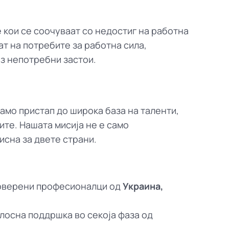
 кои се соочуваат со недостиг на работна
т на потребите за работна сила,
ез непотребни застои.
само пристап до широка база на таленти,
ите. Нашата мисија не е само
исна за двете страни.
роверени професионалци од
Украина,
елосна поддршка во секоја фаза од