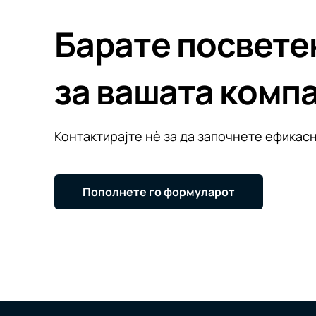
Барате посвете
за вашата комп
Контактирајте нè за да започнете ефикасн
Пополнете го формуларот