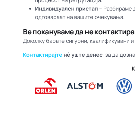
процесот на регрутација.
Индивидуален пристап
– Разбираме д
одговараат на вашите очекувања.
Ве покануваме да не контактира
Доколку барате сигурни, квалификувани 
Контактирајте
нè уште денес
, за да доз
К