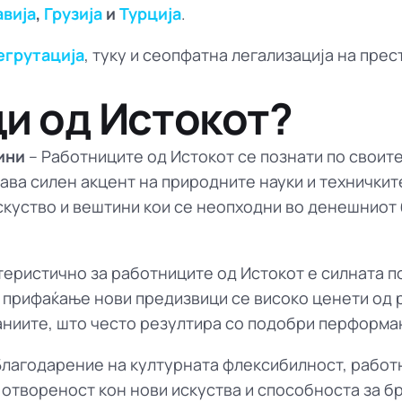
вија
,
Грузија
и
Турција
.
егрутација
, туку и сеопфатна легализација на прес
и од Истокот?
ини
– Работниците од Истокот се познати по своите
ава силен акцент на природните науки и техничкит
скуство и вештини кои се неопходни во денешниот 
теристично за работниците од Истокот е силната п
 прифаќање нови предизвици се високо ценети од 
аниите, што често резултира со подобри перформан
Благодарение на културната флексибилност, работ
отвореност кон нови искуства и способноста за бр