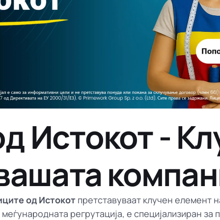
Земјоделство
Вработени од Индонезија
ИТ и телеком
Вработени од Шри Ланка
д Истокот - Кл
 вашата компан
иците од Истокот
претставуваат клучен елемент на
а меѓународната регрутација, е специјализиран за