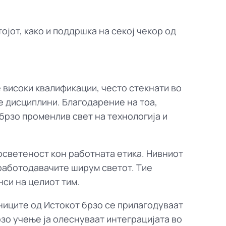
BG
primework.bg
тојот, како и поддршка на секој чекор од
FI
primework.fi
SE
primeworkgroup.se
 високи квалификации, често стекнати во
GR
е дисциплини. Благодарение на тоа,
primework.gr
брзо променлив свет на технологија и
MT
primework.mt
осветеност кон работната етика. Нивниот
работодавачите ширум светот. Тие
си на целиот тим.
ниците од Истокот брзо се прилагодуваат
зо учење ја олеснуваат интеграцијата во