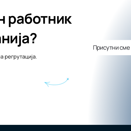
н работник
анија?
Присутни сме 
а регрутација.