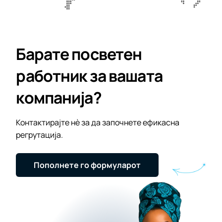
Барате посветен
работник за вашата
компанија?
Контактирајте нè за да започнете ефикасна
регрутација.
Пополнете го формуларот