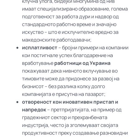
клучна улога, бидејќи многумина од нив
имаат специјализирано образование, голема
подготвеност за работа дури и надвор од
стандардното работно време и значајно
искуство – што е исклучително вредно за
македонските работодавачи;
исплатливост
– бројни примери на компании
кои постигнале успех благодарение на
вработување
работници од Украина
покажуваат дека нивното вклучување во
тимовите може да придонесе за развој на
бизнисот – без разлика колку долго
компанијата е присутна на пазарот;
отвореност кон иновативен пристап и
напредок
– претпријатијата, на пример од
градежниот сектор и прехранбената
индустрија, често ја зголемуваат својата
продуктивност преку создавање разновидни