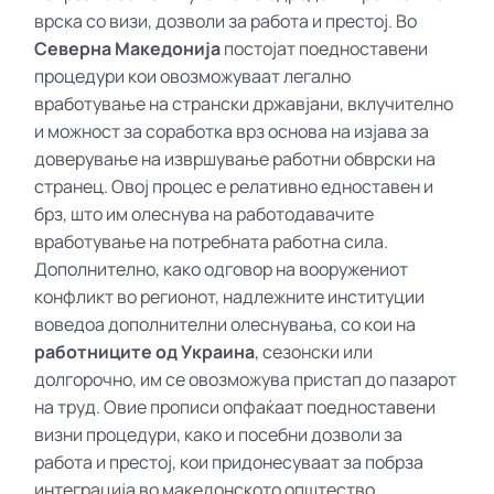
врска со визи, дозволи за работа и престој. Во
Северна Македонија
постојат поедноставени
процедури кои овозможуваат легално
вработување на странски државјани, вклучително
и можност за соработка врз основа на изјава за
доверување на извршување работни обврски на
странец. Овој процес е релативно едноставен и
брз, што им олеснува на работодавачите
вработување на потребната работна сила.
Дополнително, како одговор на вооружениот
конфликт во регионот, надлежните институции
воведоа дополнителни олеснувања, со кои на
работниците од Украина
, сезонски или
долгорочно, им се овозможува пристап до пазарот
на труд. Овие прописи опфаќаат поедноставени
визни процедури, како и посебни дозволи за
работа и престој, кои придонесуваат за побрза
интеграција во македонското општество.