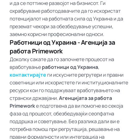
и да се поттикне развојот на бизнисот. Ги
охрабруваме работодавачите да го искористат
потенцијалот на работната сила од Украина и да
преземат чекори за обезбедување успешни,
заемно корисни професионални односи.
Работници од Украина - Агенција за
работа Primework
Доколку сакате да го започнете процесот на
вработување
работници од Украина
,
контактирајте
ги искусните регрутери и правни
советници или искористете ги институционалните
ресурси кои го поддржуваат вработувањето на
странски државјани.
Агенцијата за работа
Primework
е подготвена да ви помогне во секоја
фаза од процесот, обезбедувајќи сеопфатна
поддршка и советување. Без разлика дали ви е
потребна помош при регрутација, решавање на
правни формалности или интеграција на