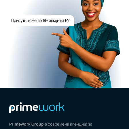
Присутни сме во 18+ земји на ЕУ
Primework Group
е современа агенција за