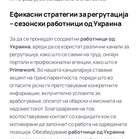
Ефикасни стратегии за регрутација
– сезонски работници од Украина
За да се пронајдат соодветни
работници од
Украина
, вреди да се користат различни канали за
регрутација, како што се саеми на труд, онлајн
портали и професионални агенции, како што е
Primework
. Во нашата канцеларија ставаме
акцент на транспарентноста, поради што во
огласите јасно ги претставуваме конкретните
информации, вклучително условите за
вработување, опсегот на обврски и висината на
надоместокот. Благодарение на тоа,
воспоставуваме контакт со кандидати кои се
мотивирани да започнат со работа на одредената
позиција. Обезбедуваме
работници од Украина