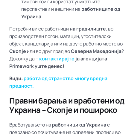
тимови кои ги користат уникатните
перспективи и вештини на
работниците од
Украина
.
Потребни ви се работници
на градилиште
, во
производствен погон, магацин, угостителски
објект, канцеларија или на друго работно место во
Скопје
или во друг град во
Северна Македонија
?
Доколку да –
контактирајте
ја агенцијата
Primework уште денес!
Види:
работа од странство многу вредна
предност.
Правни барања и вработени од
Украина – Скопје и пошироко
Вработувањето на
работници од Украина
е
поврзано со почитување на одредени прописи во