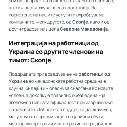
кои одговараат на конкретната работна средина,
што им овозможува лесна адаптација. За
користење на нашите услуги ги охрабруваме
компаниите, меѓу другото, од
Скопје
, како и од
други градови низ цела
Северна Македонија
.
Интеграција на работници од
Украина со другите членови на
тимот: Скопје
Поддршката при воведување на
работници од
Украина
во македонската работна средина е
клучна, бидејќи им олеснува снаоѓање во новите
услови, а доколку е правилно обезбедена – ја
зголемува нивната ефикасност при извршување
на задачите. Добро е таа поддршка да вклучува,
меѓу другото, организација на јазични обуки,
менторски програми и интегративни средби, кои