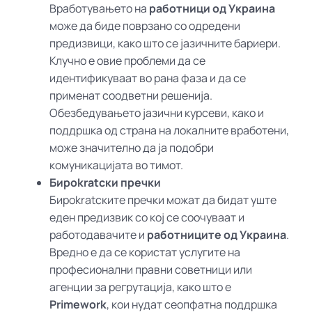
Вработувањето на
работници од Украина
може да биде поврзано со одредени
предизвици, како што се јазичните бариери.
Клучно е овие проблеми да се
идентификуваат во рана фаза и да се
применат соодветни решенија.
Обезбедувањето јазични курсеви, како и
поддршка од страна на локалните вработени,
може значително да ја подобри
комуникацијата во тимот.
Бироkratски пречки
Бироkratските пречки можат да бидат уште
еден предизвик со кој се соочуваат и
работодавачите и
работниците од Украина
.
Вредно е да се користат услугите на
професионални правни советници или
агенции за регрутација, како што е
Primework
, кои нудат сеопфатна поддршка