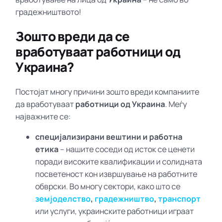
градежништвото!
Зошто вреди да се
вработуваат работници од
Украина?
Постојат многу причини зошто вреди компаниите
да вработуваат
работници од Украина
. Меѓу
најважните се:
специјализирани вештини и работна
етика
– нашите соседи од исток се ценети
поради високите квалификации и солидната
посветеност кон извршување на работните
обврски. Во многу сектори, како што се
земјоделство
,
градежништво
,
транспорт
или услуги, украинските работници играат