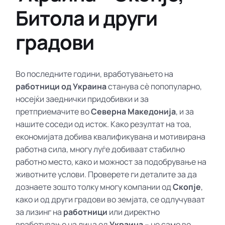
Битола и други
градови
Во последните години, вработувањето на
работници од Украина
станува сè попопуларно,
носејќи заеднички придобивки и за
претприемачите во
Северна Македонија
, и за
нашите соседи од исток. Како резултат на тоа,
економијата добива квалификувана и мотивирана
работна сила, многу луѓе добиваат стабилно
работно место, како и можност за подобрување на
животните услови. Проверете ги деталите за да
дознаете зошто толку многу компании од
Скопје
,
како и од други градови во земјата, се одлучуваат
за лизинг на
работници
или директно
вработување на лица од
Украина
– не само во