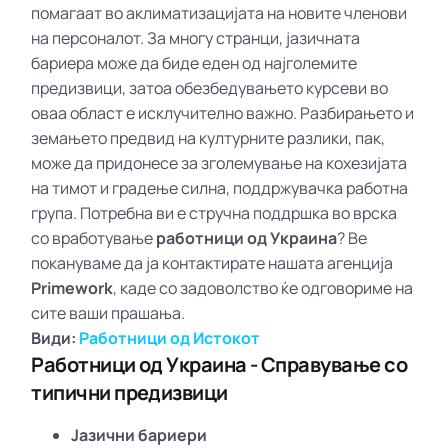
помагаат во аклиматизацијата на новите членови
на персоналот. За многу странци, јазичната
бариера може да биде еден од најголемите
предизвици, затоа обезбедувањето курсеви во
оваа област е исклучително важно. Разбирањето и
земањето предвид на културните разлики, пак,
може да придонесе за зголемување на кохезијата
на тимот и градење силна, поддржувачка работна
група. Потребна ви е стручна поддршка во врска
со вработување
работници од Украина
? Ве
покануваме да ја контактирате нашата агенција
Primework
, каде со задоволство ќе одговориме на
сите ваши прашања.
Види:
Работници од Истокот
Работници од Украина - Справување со
типични предизвици
Јазични бариери